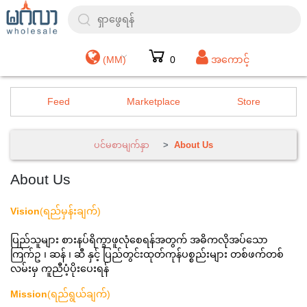
(MM)
0
အကောင့်
Feed
Marketplace
Store
ပင်မစာမျက်နှာ
About Us
About Us
Vision
(ရည်မှန်းချက်)
ပြည်သူများ စားနပ်ရိက္ခာဖူလုံစေရန်အတွက် အဓိကလိုအပ်သော
ကြက်ဥ ၊ ဆန် ၊ ဆီ နှင့် ပြည်တွင်းထုတ်ကုန်ပစ္စည်းများ တစ်ဖက်တစ်
လမ်းမှ ကူညီပံ့ပိုးပေးရန်
Mission
(ရည်ရွယ်ချက်)