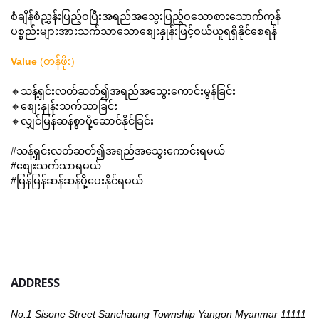
စံချိန်စံညွှန်းပြည့်ဝပြီးအရည်အသွေးပြည့်ဝသောစားသောက်ကုန်
ပစ္စည်းများအားသက်သာသောစျေးနှုန်းဖြင့်ဝယ်ယူရရှိနိုင်စေရန်
Value
(တန်ဖိုး)
🔸သန့်ရှင်းလတ်ဆတ်၍အရည်အသွေးကောင်းမွန်ခြင်း
🔸စျေးနှုန်းသက်သာခြင်း
🔸လျှင်မြန်ဆန်စွာပို့ဆောင်နိုင်ခြင်း
#သန့်ရှင်းလတ်ဆတ်၍အရည်အသွေးကောင်းရမယ်
#စျေးသက်သာရမယ်
#မြန်မြန်ဆန်ဆန်ပို့ပေးနိုင်ရမယ်
ADDRESS
No.1 Sisone Street Sanchaung Township Yangon Myanmar 11111